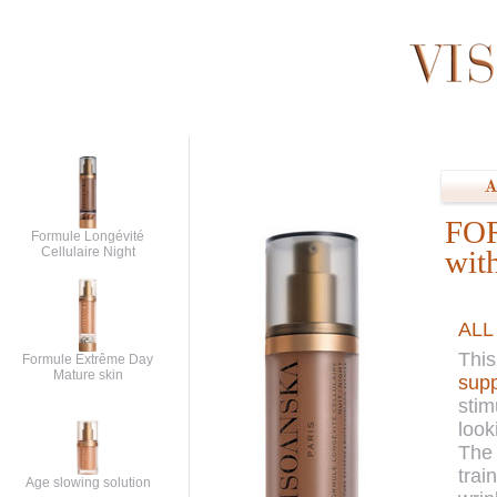
FO
Formule Longévité
Cellulaire Night
wit
ALL
This
Formule Extrême Day
Mature skin
sup
stim
look
The 
trai
Age slowing solution