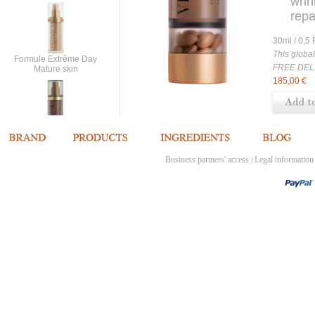
wrin
repa
supp
30ml / 0
Enri
This global
Formule Extrême Day
FREE DEL
Mature skin
185,00 €
Formule Longévité
Cellulaire Night
Business partners' access
|
Legal information
Elixir perfecteur
Soin inouï cou et
décolleté