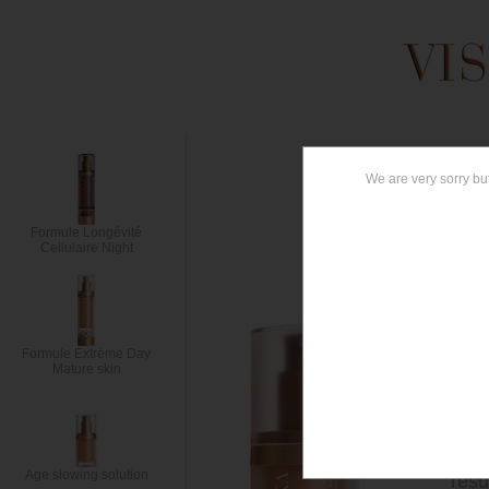
AG
Formule Longévité
Cellulaire Night
ANT
Conc
wrin
Formule Extrême Day
Mature skin
help
cont
rich
cont
Age slowing solution
resu