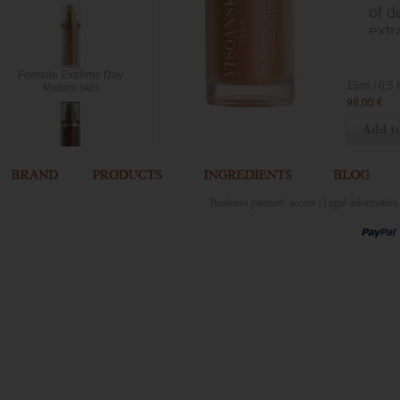
of d
extr
for 
Formule Extrême Day
VIC
15ml
Mature skin
98,00 €
Formule Longévité
Cellulaire Night
Business partners' access
|
Legal information
Elixir perfecteur
Soin inouï cou et
décolleté