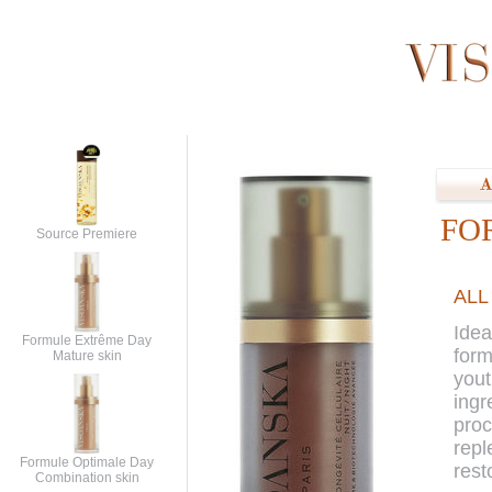
FO
Source Premiere
ALL
Idea
Formule Extrême Day
form
Mature skin
yout
ingr
proc
repl
Formule Optimale Day
rest
Combination skin