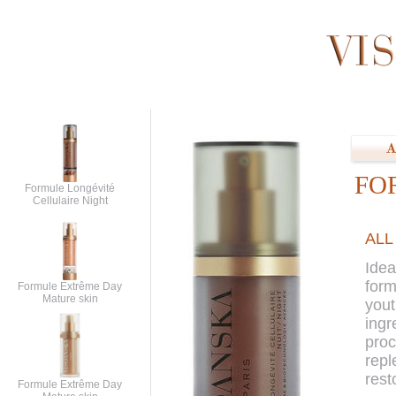
FO
Formule Longévité
Cellulaire Night
ALL
Idea
form
Formule Extrême Day
Mature skin
yout
ingr
proc
repl
rest
Formule Extrême Day